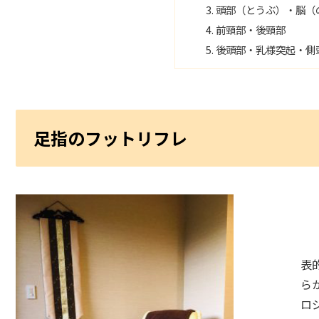
頭部（とうぶ）・脳（
前頸部・後頸部
後頭部・乳様突起・側
足指のフットリフレ
表
ら
ロ